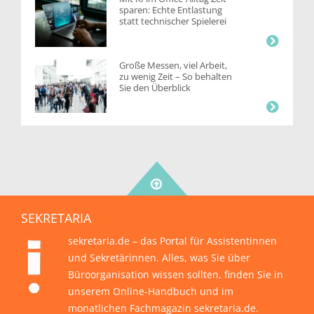
sparen: Echte Entlastung
statt technischer Spielerei
Große Messen, viel Arbeit,
zu wenig Zeit – So behalten
Sie den Überblick
SEKRETARIA
sekretaria.de – das Portal für Assistentinnen
und Sekretärinnen. Alles, was Sie über
Büroorganisation wissen sollten, finden Sie in
unserem Online-Handbuch und im
monatlichen Fachmagazin sekretaria.de.