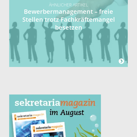
ÄHNLICHER ARTIKEL
Bewerbermanagement – freie
Stellen trotz Fachkräftemangel
besetzen